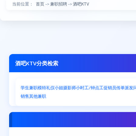
当前位置：
首页
->
兼职招聘
->
酒吧KTV
酒吧KTV分类检索
学生兼职
模特
礼仪小姐
摄影师
小时工/钟点工
促销员
传单派发
销售
其他兼职
长沙